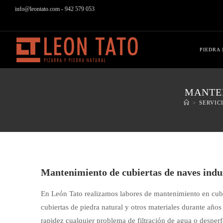
info@leontato.com
-
942 579 053
PIEDRA
MANTEN
>
SERVIC
Mantenimiento de cubiertas de naves indus
En León Tato realizamos labores de mantenimiento en cubie
cubiertas de piedra natural y otros materiales durante año
rapidez cualquier problema de filtración de agua o desperf