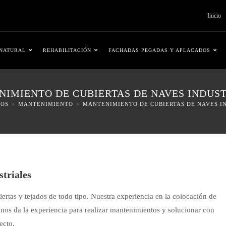
Inicio
 NATURAL
REHABILITACIÓN
FACHADAS PEGADAS Y APLACADOS
IMIENTO DE CUBIERTAS DE NAVES INDUS
IOS
>
MANTENIMIENTO
>
MANTENIMIENTO DE CUBIERTAS DE NAVES I
triales
rtas y tejados de todo tipo. Nuestra experiencia en la colocación de
s nos da la experiencia para realizar mantenimientos y solucionar con
ecto.